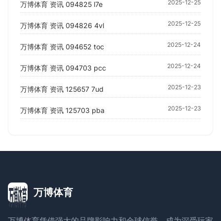
2025-12-25
万博体育 资讯 094825 l7e
2025-12-25
万博体育 资讯 094826 4vl
2025-12-24
万博体育 资讯 094652 toc
2025-12-24
万博体育 资讯 094703 pcc
2025-12-23
万博体育 资讯 125657 7ud
2025-12-23
万博体育 资讯 125703 pba
万博体育
万博体育凭借强大的品牌影响力和全球信誉，成为深受玩家