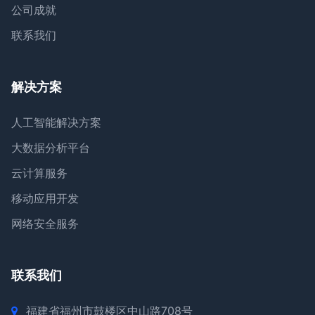
公司成就
联系我们
解决方案
人工智能解决方案
大数据分析平台
云计算服务
移动应用开发
网络安全服务
联系我们
福建省福州市鼓楼区中山路708号