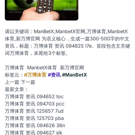
请以关键词：ManBetX,ManbetX官网,万博体育,ManbetX
体育,新万博官网 为语义核心，生成一篇300-500字的中文
资讯，标题：万博体育 资讯 094825 l7e。首段包含主关键
词万博体育，末尾给3个标签。
万博体育
ManbetX体育
新万博官网
标签云：
#万博体育
#资讯
#ManBetX
上一篇
下一篇
最新文章：
万博体育 资讯 094652 toc
万博体育 资讯 094703 pcc
万博体育 资讯 125657 7ud
万博体育 资讯 125703 pba
万博体育 资讯 094626 36n
万博体育 资讯 094627 slk