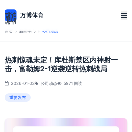
万博体育
首页
新闻中心
公司动态
热刺惊魂未定！库杜斯禁区内神射一
击，富勒姆2-1逆袭逆转热刺战局
2026-01-03
公司动态
5971 阅读
重要发布