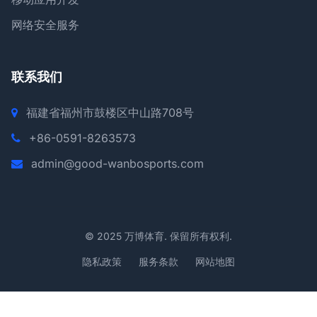
网络安全服务
联系我们
福建省福州市鼓楼区中山路708号
+86-0591-8263573
admin@good-wanbosports.com
© 2025 万博体育. 保留所有权利.
隐私政策
服务条款
网站地图