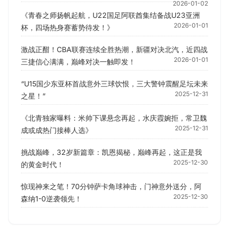
2026-01-02
《青春之师扬帆起航，U22国足阿联酋集结备战U23亚洲
2026-01-01
杯，四场热身赛蓄势待发！》
激战正酣！CBA联赛连续全胜热潮，新疆对决北汽，近四战
2026-01-01
三捷信心满满，巅峰对决一触即发！
“U15国少东亚杯首战意外三球饮恨，三大警钟震醒足坛未来
2025-12-31
之星！”
《北青独家曝料：米帅下课悬念再起，水庆霞婉拒，常卫魏
2025-12-31
成或成热门接棒人选》
挑战巅峰，32岁新篇章：凯恩揭秘，巅峰再起，这正是我
2025-12-30
的黄金时代！
惊现神来之笔！70分钟萨卡角球神击，门神意外送分，阿
2025-12-30
森纳1-0逆袭领先！