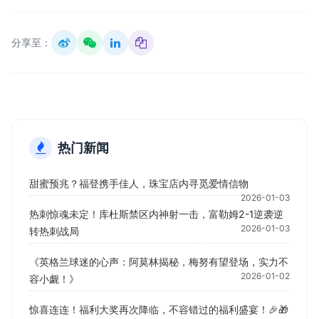
分享至：
热门新闻
甜蜜预兆？福登携手佳人，珠宝店内寻觅爱情信物
2026-01-03
热刺惊魂未定！库杜斯禁区内神射一击，富勒姆2-1逆袭逆
2026-01-03
转热刺战局
《英格兰球迷的心声：阿莫林揭秘，梅努有望登场，实力不
2026-01-02
容小觑！》
惊喜连连！福利大奖再次降临，不容错过的福利盛宴！🎉🎁