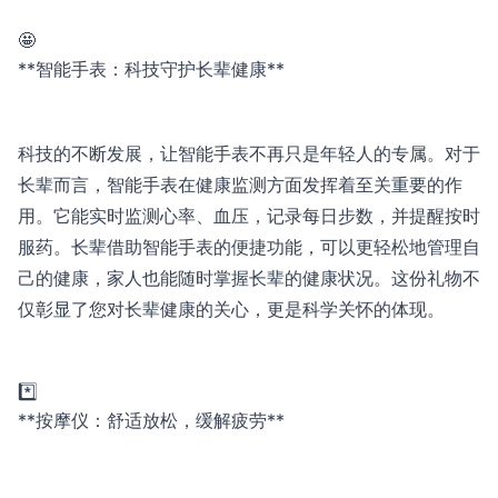
🤩
**智能手表：科技守护长辈健康**
科技的不断发展，让智能手表不再只是年轻人的专属。对于
长辈而言，智能手表在健康监测方面发挥着至关重要的作
用。它能实时监测心率、血压，记录每日步数，并提醒按时
服药。长辈借助智能手表的便捷功能，可以更轻松地管理自
己的健康，家人也能随时掌握长辈的健康状况。这份礼物不
仅彰显了您对长辈健康的关心，更是科学关怀的体现。
*️⃣
**按摩仪：舒适放松，缓解疲劳**