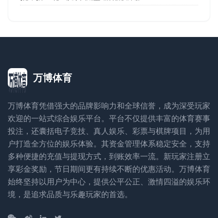
万博体育
万博体育凭借强大的品牌影响力和全球信誉，成为深受玩家
欢迎的一站式综合娱乐平台。平台不仅提供丰富的体育赛事
投注，还囊括电子竞技、真人娱乐、彩票与棋牌项目，为用
户打造全方位的娱乐体验。其资金管理体系稳定安全，支持
多种便捷的充值与提现方式，到账效率一流。新玩家注册立
享彩金奖励，节日期间更有持续不断的优惠活动。万博体育
始终坚持以用户为中心，提供公平公正、激情四溢的娱乐环
境，是追求品质与乐趣玩家的首选。