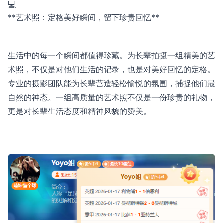
💻
**艺术照：定格美好瞬间，留下珍贵回忆**
生活中的每一个瞬间都值得珍藏。为长辈拍摄一组精美的艺
术照，不仅是对他们生活的记录，也是对美好回忆的定格。
专业的摄影团队能为长辈营造轻松愉悦的氛围，捕捉他们最
自然的神态。一组高质量的艺术照不仅是一份珍贵的礼物，
更是对长辈生活态度和精神风貌的赞美。