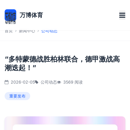
万博体育
首页
新闻中心
公司动态
“多特蒙德战胜柏林联合，德甲激战高
潮迭起！”
2026-02-05
公司动态
3569 阅读
重要发布