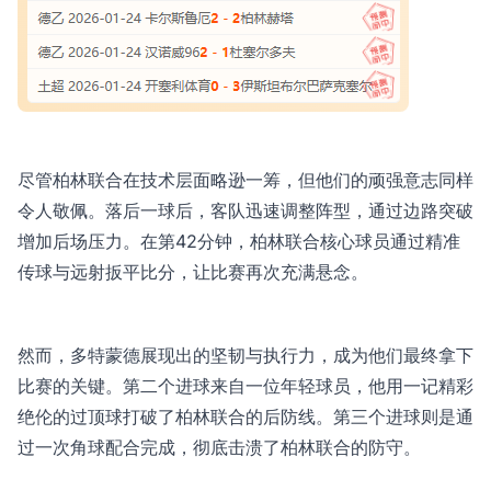
尽管柏林联合在技术层面略逊一筹，但他们的顽强意志同样
令人敬佩。落后一球后，客队迅速调整阵型，通过边路突破
增加后场压力。在第42分钟，柏林联合核心球员通过精准
传球与远射扳平比分，让比赛再次充满悬念。
然而，多特蒙德展现出的坚韧与执行力，成为他们最终拿下
比赛的关键。第二个进球来自一位年轻球员，他用一记精彩
绝伦的过顶球打破了柏林联合的后防线。第三个进球则是通
过一次角球配合完成，彻底击溃了柏林联合的防守。