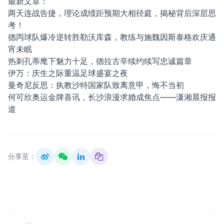
最新文章：
两天连战告捷，理论成绩距预期大相径庭，揭秘背后深层思
考！
德丙球队爆冷逆转胜勒沃库森，教练与施魏因斯泰格欢庆通
宵未眠
热刺孔蒂麾下魅力十足，德拉古辛续约续写忠诚篇章
伊万：庆生之际重温足球盛宴之夜
曼奇尼反思：执教沙特国家队致离意甲，悔不当初
何可欣奥运金牌喜讯，长沙浪漫求婚成焦点——潇湘晨报报
道
分享至：