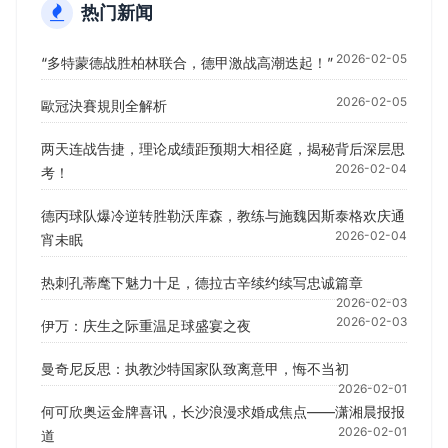
热门新闻
2026-02-05
“多特蒙德战胜柏林联合，德甲激战高潮迭起！”
2026-02-05
歐冠決賽規則全解析
两天连战告捷，理论成绩距预期大相径庭，揭秘背后深层思
2026-02-04
考！
德丙球队爆冷逆转胜勒沃库森，教练与施魏因斯泰格欢庆通
2026-02-04
宵未眠
热刺孔蒂麾下魅力十足，德拉古辛续约续写忠诚篇章
2026-02-03
2026-02-03
伊万：庆生之际重温足球盛宴之夜
曼奇尼反思：执教沙特国家队致离意甲，悔不当初
2026-02-01
何可欣奥运金牌喜讯，长沙浪漫求婚成焦点——潇湘晨报报
2026-02-01
道