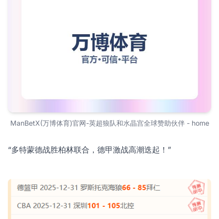
ManBetX(万博体育)官网-英超狼队和水晶宫全球赞助伙伴 - home
“多特蒙德战胜柏林联合，德甲激战高潮迭起！”