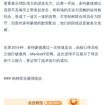
更要展示球队强大的进攻实力。比赛一开始，多特蒙德便以
迅雷不及掩耳之势发起攻击，将前场的压迫与流畅的短传相
结合，形成了一波又一波的攻势。尽管柏林联合球员全力防
守，但面对多特蒙德的默契配合，他们的防线还是被多次攻
破。
在第30分钟，多特蒙德通过一次快速反击，由核心球员哈
兰德打破僵局，
ManbetX官网
。这次进球不仅展示了球员
的个人能力，更证明了战术执行的成功。
### 柏林联合顽强抵抗