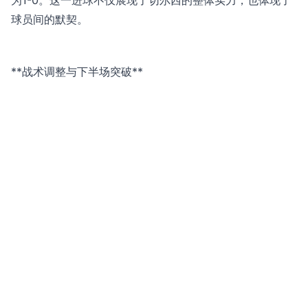
为1-0。这一进球不仅展现了切尔西的整体实力，也体现了
球员间的默契。
**战术调整与下半场突破**