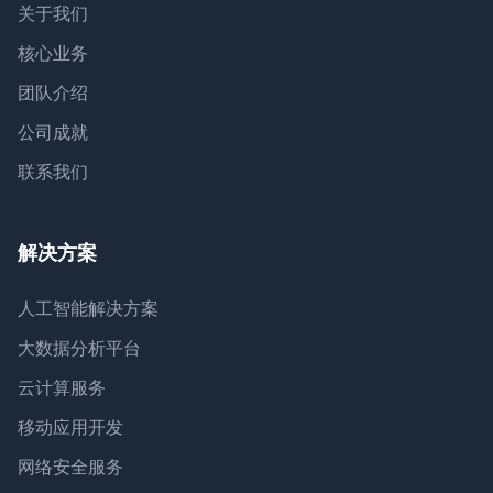
关于我们
核心业务
团队介绍
公司成就
联系我们
解决方案
人工智能解决方案
大数据分析平台
云计算服务
移动应用开发
网络安全服务