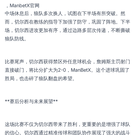
，
ManbetX官网
中场休息后，狼队多次换人，试图在下半场有所突破。然
而，切尔西在教练的指导下加强了防守，巩固了阵地。下半
场，切尔西进攻更加有序，通过边路多层次传递，不断撕破
狼队防线。
比赛尾声，切尔西获得禁区外任意球机会，詹姆斯主罚射门
直接破门，将比分扩大为2-0，
ManBetX
。这个进球巩固了
胜局，也击碎了狼队翻盘的希望。
**赛后分析与未来展望**
这场比赛不仅为切尔西带来了胜利，更重要的是增强了球队
的信心。切尔西通过精准传球和团队协作展现了强大的战斗