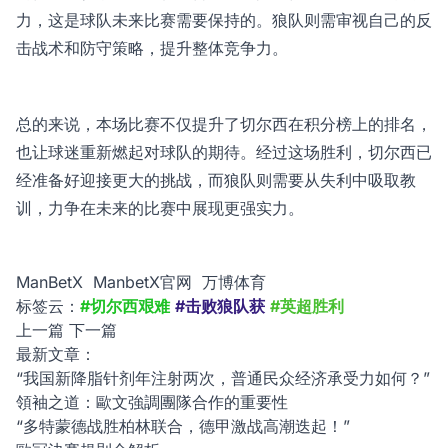
力，这是球队未来比赛需要保持的。狼队则需审视自己的反
击战术和防守策略，提升整体竞争力。
总的来说，本场比赛不仅提升了切尔西在积分榜上的排名，
也让球迷重新燃起对球队的期待。经过这场胜利，切尔西已
经准备好迎接更大的挑战，而狼队则需要从失利中吸取教
训，力争在未来的比赛中展现更强实力。
ManBetX
ManbetX官网
万博体育
标签云：
#切尔西艰难
#击败狼队获
#英超胜利
上一篇
下一篇
最新文章：
“我国新降脂针剂年注射两次，普通民众经济承受力如何？”
領袖之道：歐文強調團隊合作的重要性
“多特蒙德战胜柏林联合，德甲激战高潮迭起！”