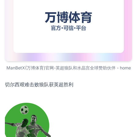
ManBetX(万博体育)官网-英超狼队和水晶宫全球赞助伙伴 - home
切尔西艰难击败狼队获英超胜利