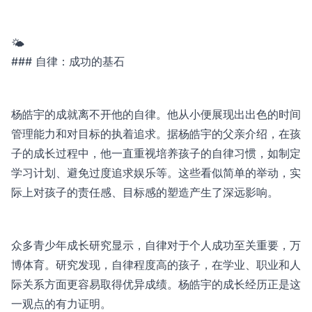
🌤️
### 自律：成功的基石
杨皓宇的成就离不开他的自律。他从小便展现出出色的时间
管理能力和对目标的执着追求。据杨皓宇的父亲介绍，在孩
子的成长过程中，他一直重视培养孩子的自律习惯，如制定
学习计划、避免过度追求娱乐等。这些看似简单的举动，实
际上对孩子的责任感、目标感的塑造产生了深远影响。
众多青少年成长研究显示，自律对于个人成功至关重要，
万
博体育
。研究发现，自律程度高的孩子，在学业、职业和人
际关系方面更容易取得优异成绩。杨皓宇的成长经历正是这
一观点的有力证明。