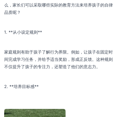
么，家长们可以采取哪些实际的教育方法来培养孩子的自律
品质呢？
1. **从小设定规则**
家庭规则有助于孩子了解行为界限。例如，让孩子在固定时
间完成学习任务，并给予适当奖励，形成正反馈。这种规则
不仅提升了孩子的专注力，还塑造了他们的意志力。
2. **培养目标感**