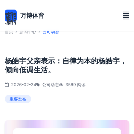
万博体育
首页
新闻中心
公司动态
杨皓宇父亲表示：自律为本的杨皓宇，
倾向低调生活。
2026-02-24
公司动态
3569 阅读
重要发布