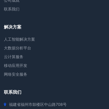
公司成就
联系我们
解决方案
人工智能解决方案
大数据分析平台
云计算服务
移动应用开发
网络安全服务
联系我们
福建省福州市鼓楼区中山路708号