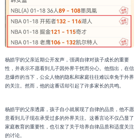
杨皓宇的父亲近期公开发声，强调自律对孩子成长的重要
性，并表示不愿看到儿子因外界干扰而分心。他指出，在信
息爆炸的当下，公众人物的隐私和家庭往往难以幸免于外界
的关注。然而，他的这番话却引起了许多家长的共鸣。
杨皓宇的父亲透露，孩子自小就展现了自律的品质，他不愿
意看到儿子现在承受过多的外界关注。这番言论不仅凸显了
家庭教育的重要性，也引发了关于培养自律品质和适度关注
的讨论。