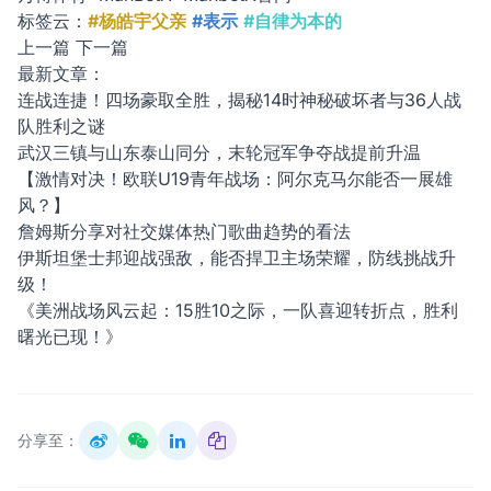
标签云：
#杨皓宇父亲
#表示
#自律为本的
上一篇
下一篇
最新文章：
连战连捷！四场豪取全胜，揭秘14时神秘破坏者与36人战
队胜利之谜
武汉三镇与山东泰山同分，末轮冠军争夺战提前升温
【激情对决！欧联U19青年战场：阿尔克马尔能否一展雄
风？】
詹姆斯分享对社交媒体热门歌曲趋势的看法
伊斯坦堡士邦迎战强敌，能否捍卫主场荣耀，防线挑战升
级！
《美洲战场风云起：15胜10之际，一队喜迎转折点，胜利
曙光已现！》
分享至：