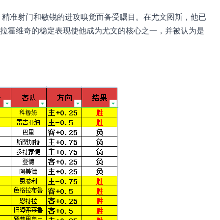
、精准射门和敏锐的进攻嗅觉而备受瞩目。在尤文图斯，他已
拉霍维奇的稳定表现使他成为尤文的核心之一，并被认为是