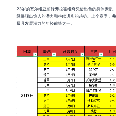
23岁的塞尔维亚前锋弗拉霍维奇凭借出色的身体素质
经展现出惊人的潜力和持续进步的趋势。上个赛季，弗
最具发展潜力的年轻前锋之一。