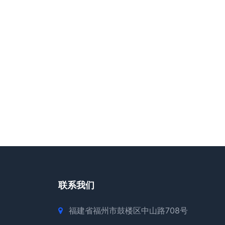
联系我们
福建省福州市鼓楼区中山路708号