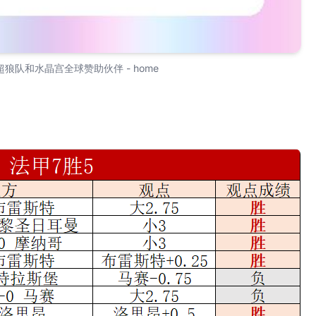
英超狼队和水晶宫全球赞助伙伴 - home