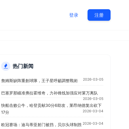
登录
注册
热门新闻
2026-03-05
詹姆斯缺阵重創球隊，王子星呼籲調整戰術
巴塞罗那瞄准弗拉霍维奇，力补锋线加强应对莱万离队
2026-03-05
快船击败公牛，哈登贡献30分6助攻，莱昂纳德复出砍下
2026-03-04
17分
2026-03-04
欧冠赛场：迪马蒂亚射门被挡，贝尔头球制胜