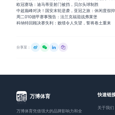
欧冠赛场：迪马蒂亚射门被挡，贝尔头球制胜
中超巅峰对决！国安末轮逆袭，亚冠之旅：休闲度假抑
周二010德甲赛事预告：法兰克福迎战弗莱堡
科纳特回顾决赛失利：败绩令人失望，誓将卷土重来
分享至：
快速链
万博体育
关于我们
万博体育凭借强大的品牌影响力和全