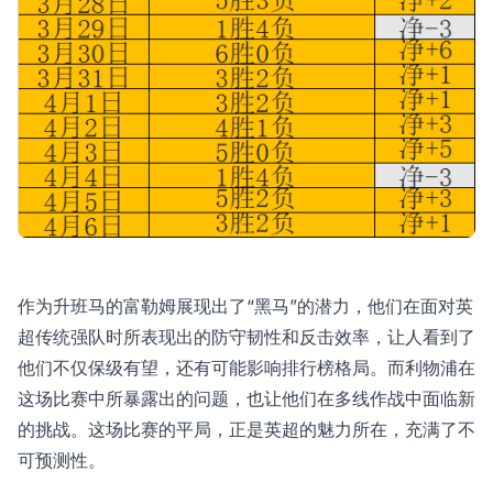
作为升班马的富勒姆展现出了“黑马”的潜力，他们在面对英
超传统强队时所表现出的防守韧性和反击效率，让人看到了
他们不仅保级有望，还有可能影响排行榜格局。而利物浦在
这场比赛中所暴露出的问题，也让他们在多线作战中面临新
的挑战。这场比赛的平局，正是英超的魅力所在，充满了不
可预测性。