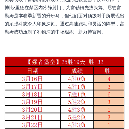
博比·里德在禁区内冷静射门，为富勒姆先拔头筹。尽管富
勒姆是本赛季新晋的升班马，但他们面对顶级对手所展现出
的顽强斗志令人印象深刻。通过高速跑动和灵活的阵型，富
勒姆成功压制了利物浦的中场组织，
新万博官网
。