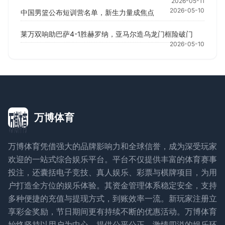
2026-05-11
2026-05-10
中国男篮公布短训营名单，新生力量成焦点
莱万双响助巴萨4-1胜赫罗纳，亚马尔造乌龙门框险破门
2026-05-10
万博体育
万博体育凭借强大的品牌影响力和全球信誉，成为深受玩家
欢迎的一站式综合娱乐平台。平台不仅提供丰富的体育赛事
投注，还囊括电子竞技、真人娱乐、彩票与棋牌项目，为用
户打造全方位的娱乐体验。其资金管理体系稳定安全，支持
多种便捷的充值与提现方式，到账效率一流。新玩家注册立
享彩金奖励，节日期间更有持续不断的优惠活动。万博体育
始终坚持以用户为中心，提供公平公正、激情四溢的娱乐环