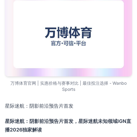
万博体育官网 | 实惠价格与赛事对比 | 最佳投注选择 - Wanbo
Sports
星际迷航：阴影前沿预告片首发
星际迷航：阴影前沿预告片首发，星际迷航未知领域IGN直
播2026独家解读