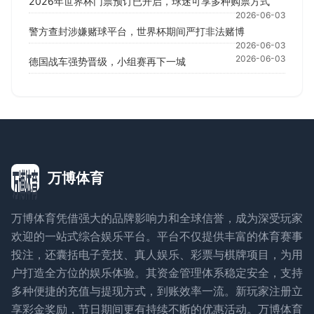
2026年世界杯门票预订已开启，球迷可享多种购票方式
2026-06-03
警方查封涉嫌赌球平台，世界杯期间严打非法赌博
2026-06-03
2026-06-03
德国战车强势晋级，小组赛再下一城
万博体育
万博体育凭借强大的品牌影响力和全球信誉，成为深受玩家
欢迎的一站式综合娱乐平台。平台不仅提供丰富的体育赛事
投注，还囊括电子竞技、真人娱乐、彩票与棋牌项目，为用
户打造全方位的娱乐体验。其资金管理体系稳定安全，支持
多种便捷的充值与提现方式，到账效率一流。新玩家注册立
享彩金奖励，节日期间更有持续不断的优惠活动。万博体育