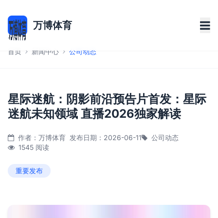
万博体育
首页
新闻中心
公司动态
星际迷航：阴影前沿预告片首发：星际
迷航未知领域 直播2026独家解读
作者：万博体育 发布日期：2026-06-11
公司动态
1545 阅读
重要发布