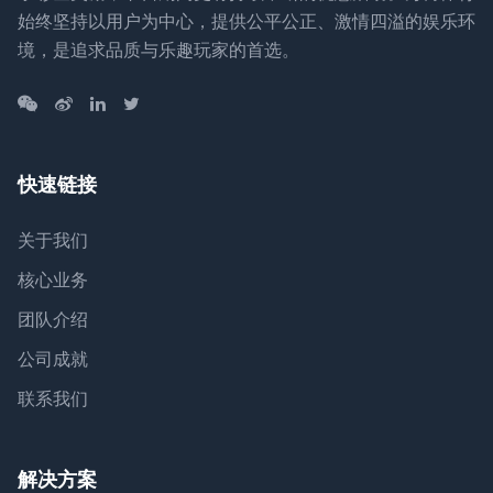
始终坚持以用户为中心，提供公平公正、激情四溢的娱乐环
境，是追求品质与乐趣玩家的首选。
快速链接
关于我们
核心业务
团队介绍
公司成就
联系我们
解决方案