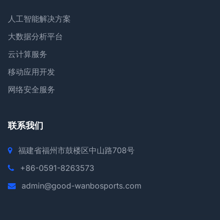
人工智能解决方案
大数据分析平台
云计算服务
移动应用开发
网络安全服务
联系我们
福建省福州市鼓楼区中山路708号
+86-0591-8263573
admin@good-wanbosports.com