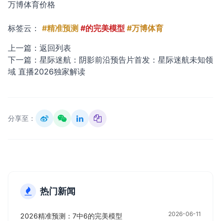
万博体育价格
标签云：
#精准预测
#的完美模型
#万博体育
上一篇：返回列表
下一篇：星际迷航：阴影前沿预告片首发：星际迷航未知领
域 直播2026独家解读
分享至：
热门新闻
2026-06-11
2026精准预测：7中6的完美模型