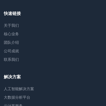
快速链接
关于我们
核心业务
团队介绍
公司成就
联系我们
解决方案
人工智能解决方案
大数据分析平台
云计算服务