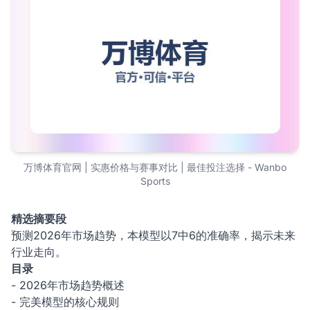
万博体育官网 | 实惠价格与赛事对比 | 最佳投注选择 - Wanbo
Sports
精选摘要段
预测2026年市场趋势，本模型以7中6的准确率，揭示未来
行业走向。
目录
- 2026年市场趋势概述
- 完美模型的核心规则