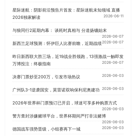
星际迷航：阴影前沿预告片首发：星际迷航未知领域 直播
2026-06-11
2026独家解读
与狼同行2延期内幕： 谈耗时真相与 分道扬镳始末
2026-06-07
2026-06-07
新西兰足球预测：怀伊巨人比赛前瞻，近期战绩
昨日新西联大胜三场，近19战全胜领跑，13强激战一触即发
2026-06-07
万博投注：终极指南
2026-06-03
决赛门票炒至200万，引发市场热议
2026-06-03
广州队3-1逆袭国安，莫雷诺双响保利尼奥建功
2026年世界杯门票预订已开启，球迷可享多种购票方式
2026-06-03
警方查封涉嫌赌球平台，世界杯期间严打非法赌博
2026-06-03
2026-06-03
德国战车强势晋级，小组赛再下一城