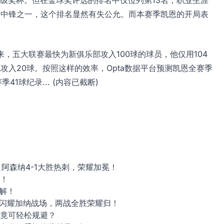
级奖杯。但在金球奖评选的排名中仅位列第13名，职业生涯
的中锋之一，这个排名显然有失公允。而本赛季凯恩的开局表
来，五大联赛最快为新俱乐部攻入100球的球员，他仅用104
攻入20球。按照这样的效率，Opta数据平台预测凯恩全赛季
1球纪录... (内容已截断)
阿森纳4-1大胜热刺，荣耀加冕！
！
解！
实闪耀加纳战场，两战全胜荣耀归！
竟可轻松规避？