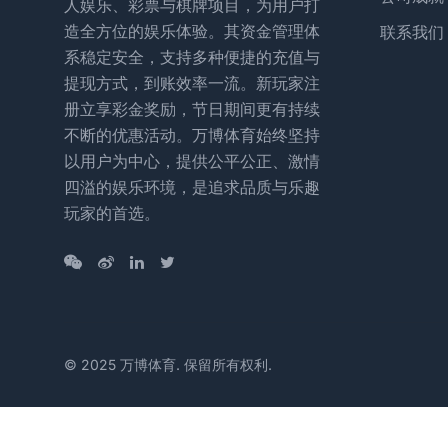
人娱乐、彩票与棋牌项目，为用户打
造全方位的娱乐体验。其资金管理体
联系我们
系稳定安全，支持多种便捷的充值与
提现方式，到账效率一流。新玩家注
册立享彩金奖励，节日期间更有持续
不断的优惠活动。万博体育始终坚持
以用户为中心，提供公平公正、激情
四溢的娱乐环境，是追求品质与乐趣
玩家的首选。
© 2025 万博体育. 保留所有权利.