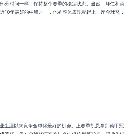
部分时间一样，保持整个赛季的稳定状态。当然，拜仁和英
近10年最好的中锋之一，他的整体表现配得上一座金球奖，
职业生涯以来竞争金球奖最好的机会。上赛季凯恩拿到德甲冠