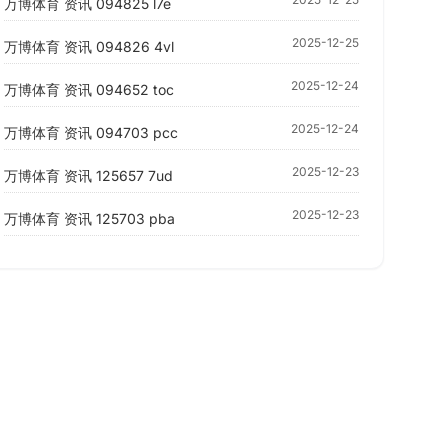
万博体育 资讯 094825 l7e
2025-12-25
万博体育 资讯 094826 4vl
2025-12-24
万博体育 资讯 094652 toc
2025-12-24
万博体育 资讯 094703 pcc
2025-12-23
万博体育 资讯 125657 7ud
2025-12-23
万博体育 资讯 125703 pba