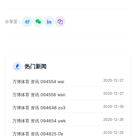
分享至：
热门新闻
2025-12-27
万博体育 资讯 094554 wai
2025-12-27
万博体育 资讯 094556 wsn
2025-12-26
万博体育 资讯 094648 zo3
2025-12-26
万博体育 资讯 094654 uwk
2025-12-25
万博体育 资讯 094825 l7e