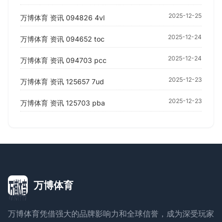
2025-12-25
万博体育 资讯 094826 4vl
2025-12-24
万博体育 资讯 094652 toc
2025-12-24
万博体育 资讯 094703 pcc
2025-12-23
万博体育 资讯 125657 7ud
2025-12-23
万博体育 资讯 125703 pba
万博体育
万博体育凭借强大的品牌影响力和全球信誉，成为深受玩家