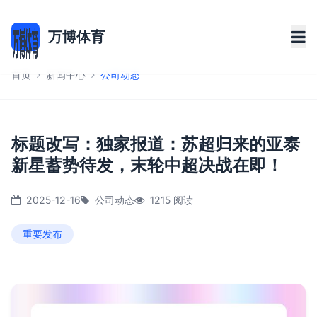
万博体育
首页
新闻中心
公司动态
标题改写：独家报道：苏超归来的亚泰
新星蓄势待发，末轮中超决战在即！
2025-12-16
公司动态
1215 阅读
重要发布