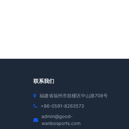
联系我们
福建省福州市鼓楼区中山路708号
+86-0591-8263573
admin@good-
wanbosports.com