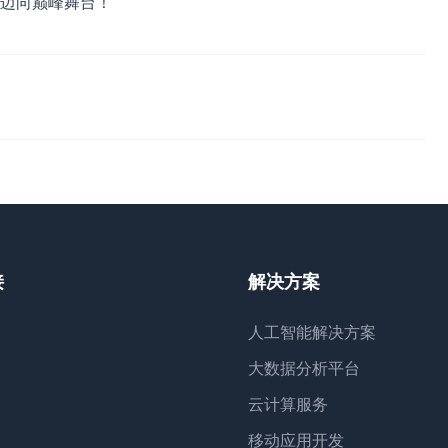
迈向巅峰舞台！
接
解决方案
人工智能解决方案
大数据分析平台
云计算服务
移动应用开发