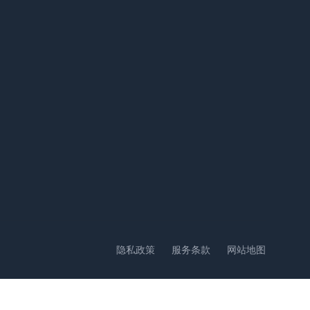
隐私政策
服务条款
网站地图