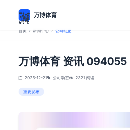
万博体育
首页
新闻中心
公司动态
万博体育 资讯 094055 
2025-12-21
公司动态
2321 阅读
重要发布