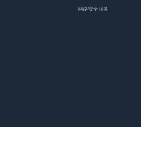
网络安全服务