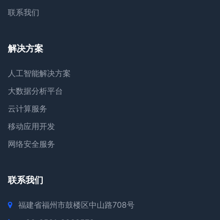
联系我们
解决方案
人工智能解决方案
大数据分析平台
云计算服务
移动应用开发
网络安全服务
联系我们
福建省福州市鼓楼区中山路708号