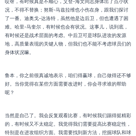
哎呀，有时候真是不顺心，艾登-海文同志身体出了点小状
况，不得不替换；努斯-马兹拉维也小伤在身，跟我们探讨
了一番。迪奥戈-达洛特，虽然他是边后卫，但也遭遇了困
难。哈里-马奎尔，有时候也会有状况。这事儿，说到底，
有时候还是战术层面的考虑。中后卫可是球队进攻的发源
地，高质量表现的关键人物，但我们也不能不考虑球员们的
身体状况嘛。
鲁本，你之前很真诚地表示，咱们得赢球，自己做得还不够
好。当你觉得在某些方面需要改进时，你会寻求谁的帮助
呢？
当然是自己了。我会反复观看比赛，有时候我们踢得挺精彩
的，有时候又不太稳定。我觉得我们需要提高比赛稳定性，
特别是在进攻组织方面。我需要找到新方法，挖掘球队和球