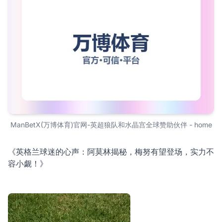
ManBetX(万博体育)官网-英超狼队和水晶宫全球赞助伙伴 - home
《英格兰球迷的心声：阿莫林揭秘，梅努有望登场，实力不
容小觑！》