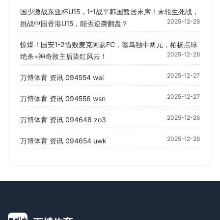
国少激战东亚杯U15，1-1战平韩国暂居末席！末轮生死战，
2025-12-28
挑战中国香港U15，能否逆袭翻盘？
惊爆！国安1-2惜败麦克阿瑟FC，塞鸟独中两元，柏杨点球
2025-12-28
绝杀+神奇救主后染红风云！
2025-12-27
万博体育 资讯 094554 wai
2025-12-27
万博体育 资讯 094556 wsn
2025-12-26
万博体育 资讯 094648 zo3
2025-12-26
万博体育 资讯 094654 uwk