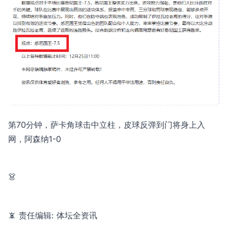
第70分钟，萨卡角球击中立柱，皮球反弹到门将身上入
网，阿森纳1-0
👗
📵 责任编辑: 体坛全资讯