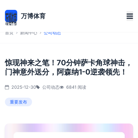
万博体育
首页
新闻中心
公司动态
惊现神来之笔！70分钟萨卡角球神击，
门神意外送分，阿森纳1-0逆袭领先！
2025-12-30
公司动态
6841 阅读
重要发布