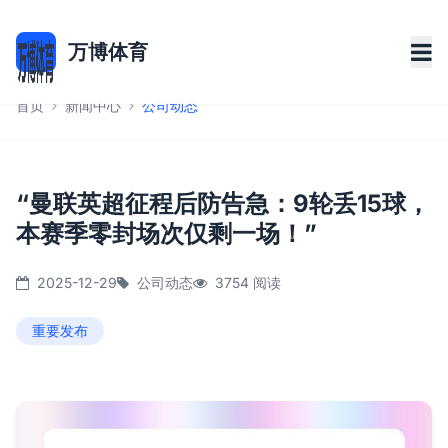
万博体育
首页
新闻中心
公司动态
“曼联英超征程后防告急：9轮丢15球，
本赛季零封场次仅剩一场！”
2025-12-29
公司动态
3754 阅读
重要发布