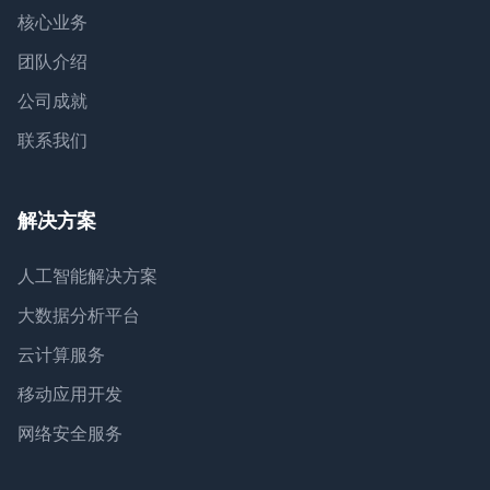
核心业务
团队介绍
公司成就
联系我们
解决方案
人工智能解决方案
大数据分析平台
云计算服务
移动应用开发
网络安全服务