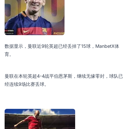
数据显示，曼联近9轮英超已经丢掉了15球，
ManbetX体
育
。
曼联在本轮英超4-4战平伯恩茅斯，继续无缘零封，球队已
经连续9场比赛丢球。