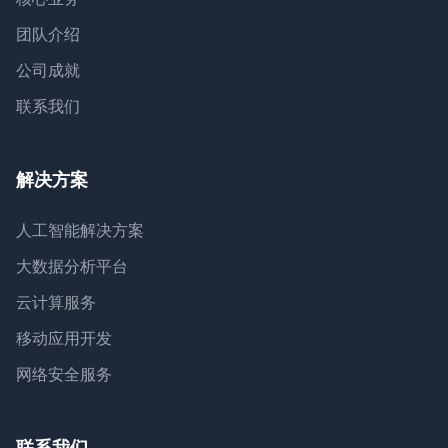
团队介绍
公司成就
联系我们
解决方案
人工智能解决方案
大数据分析平台
云计算服务
移动应用开发
网络安全服务
联系我们