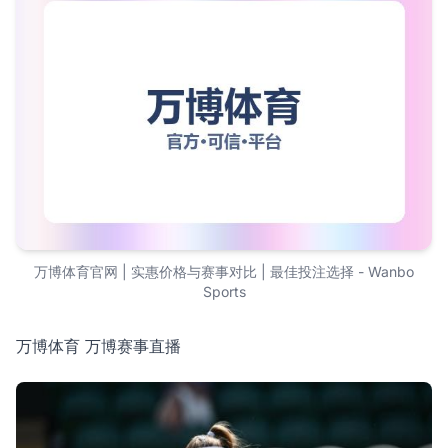
万博体育官网 | 实惠价格与赛事对比 | 最佳投注选择 - Wanbo
Sports
万博体育
万博赛事直播