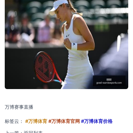
万博赛事直播
标签云：
#万博体育
#万博体育官网
#万博体育价格